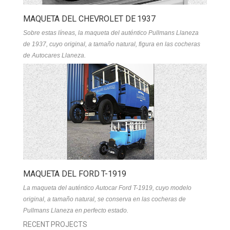
MAQUETA DEL CHEVROLET DE 1937
Sobre estas líneas, la maqueta del auténtico Pullmans Llaneza
de 1937, cuyo original, a tamaño natural, figura en las cocheras
de Autocares Llaneza.
MAQUETA DEL FORD T-1919
La maqueta del auténtico Autocar Ford T-1919, cuyo modelo
original, a tamaño natural, se conserva en las cocheras de
Pullmans Llaneza en perfecto estado.
RECENT PROJECTS