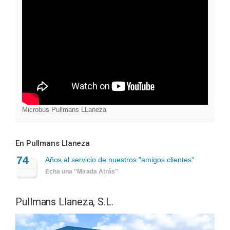
Microbús Pullmans LLaneza
En Pullmans Llaneza
74
Años al servicio de nuestros "amigos clientes"
Echa una "Mirada Atrás"
Pullmans Llaneza, S.L.