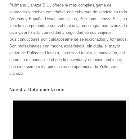
Pullmans Llaneza S.L., ofrece la más completa gama de
autocares y coches con chófer, con cobertura de servicio en toda
Asturias y España. Desde sus inicios, Pullmans Llaneza S.L., ha
venido incorporando a sus vehículos la tecnología más avanzada
para garantizar la comodidad y seguridad de sus viajeros.
Sus conductores son cuidadosamente seleccionados y formados.
Son profesionales con mucha experiencia, sin duda, el mayor
activo de Pullmans Llaneza, La calidad total y la innovación, así
como su responsabilidad con la sociedad y el medio ambiente,
han sido siempre los principales compromisos de Pullmans
Llaneza.
Nuestra flota cuenta con: